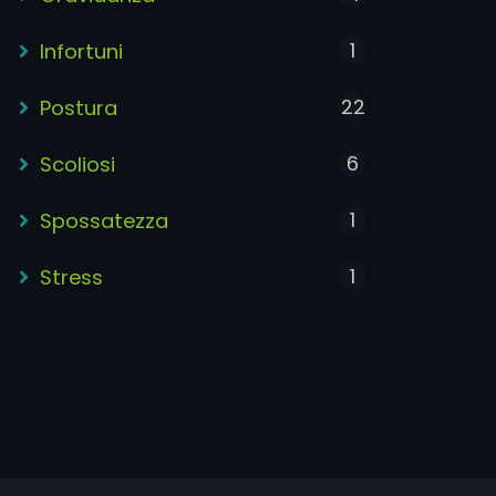
1
Infortuni
22
Postura
6
Scoliosi
1
Spossatezza
1
Stress