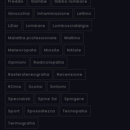
Freddo
Gambe
Gibbo lombare
Ginocchia
Infiammazione
Lettino
LiDar
Lombare
Lombosciatalgia
Malattia professionale
Mattino
Meteoropata
Miosite
NAtale
Opinioni
Radicolopatia
Rasterstereografia
Recensione
ROma
Scolisi
Sintomi
Specialisti
Spine 3d
Spingere
Sport
Spossatezza
Tecnopatia
Termografia