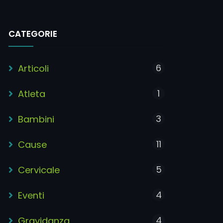
CATEGORIE
6
Articoli
1
Atleta
3
Bambini
11
Cause
5
Cervicale
4
Eventi
4
Gravidanza