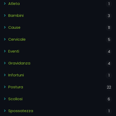
Atleta
1
Bambini
3
Cause
11
Cervicale
5
Eventi
4
Gravidanza
4
Infortuni
1
Postura
22
Scoliosi
6
Spossatezza
1