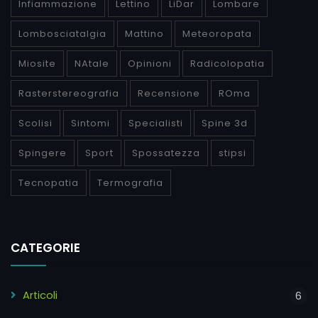
Infiammazione
Lettino
LiDar
Lombare
Lombosciatalgia
Mattino
Meteoropata
Miosite
NAtale
Opinioni
Radicolopatia
Rasterstereografia
Recensione
ROma
Scolisi
Sintomi
Specialisti
Spine 3d
Spingere
Sport
Spossatezza
stipsi
Tecnopatia
Termografia
CATEGORIE
Articoli
6