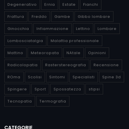
Degenerativo
Ernia
Estate
Fianchi
Frattura
Freddo
Gambe
Gibbo lombare
Ginocchia
Infiammazione
Lettino
Lombare
Lombosciatalgia
Malattia professionale
Mattino
Meteoropata
NAtale
Opinioni
Radicolopatia
Rasterstereografia
Recensione
ROma
Scolisi
Sintomi
Specialisti
Spine 3d
Spingere
Sport
Spossatezza
stipsi
Tecnopatia
Termografia
CATEGORIE