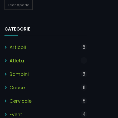
Tecnopatia
CATEGORIE
6
Articoli
1
Atleta
3
Bambini
11
Cause
5
Cervicale
4
Eventi