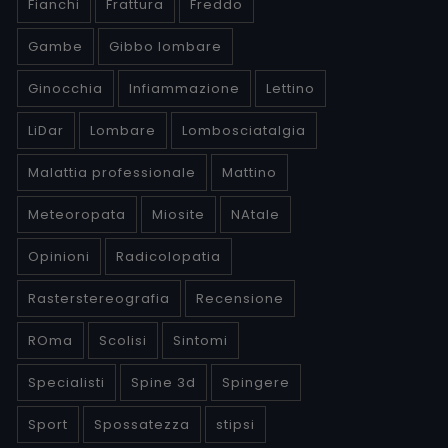
Fianchi
Frattura
Freddo
Gambe
Gibbo lombare
Ginocchia
Infiammazione
Lettino
LiDar
Lombare
Lombosciatalgia
Malattia professionale
Mattino
Meteoropata
Miosite
NAtale
Opinioni
Radicolopatia
Rasterstereografia
Recensione
ROma
Scolisi
Sintomi
Specialisti
Spine 3d
Spingere
Sport
Spossatezza
stipsi