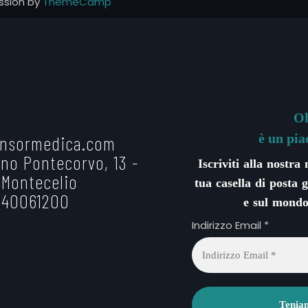
ssion by
ThemeCamp
Oh
è un pia
nsormedica.com
no Pontecorvo, 13 -
Iscriviti alla nostra
 Montecelio
tua casella di posta g
 40061200
e sul mondo
Indirizzo Email
*