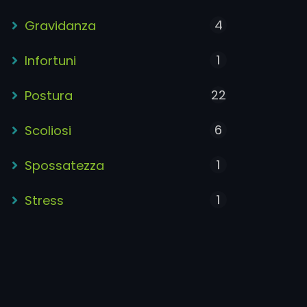
4
Gravidanza
1
Infortuni
22
Postura
6
Scoliosi
1
Spossatezza
1
Stress