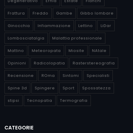
Degenerativo
Ernia
Estate
Fianchi
Frattura
Freddo
Gambe
Gibbo lombare
Ginocchia
Infiammazione
Lettino
LiDar
Lombosciatalgia
Malattia professionale
Mattino
Meteoropata
Miosite
NAtale
Opinioni
Radicolopatia
Rasterstereografia
Recensione
ROma
Sintomi
Specialisti
Spine 3d
Spingere
Sport
Spossatezza
stipsi
Tecnopatia
Termografia
CATEGORIE