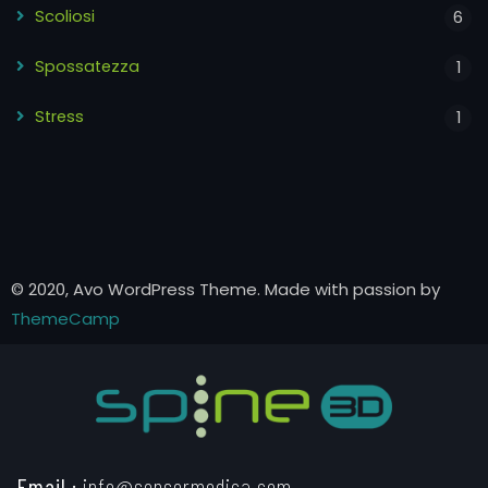
Scoliosi
6
Spossatezza
1
Stress
1
© 2020, Avo WordPress Theme. Made with passion by
ThemeCamp
Email :
info@sensormedica.com