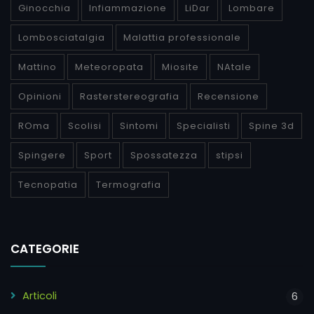
Ginocchia
Infiammazione
LiDar
Lombare
Lombosciatalgia
Malattia professionale
Mattino
Meteoropata
Miosite
NAtale
Opinioni
Rasterstereografia
Recensione
ROma
Scolisi
Sintomi
Specialisti
Spine 3d
Spingere
Sport
Spossatezza
stipsi
Tecnopatia
Termografia
CATEGORIE
Articoli
6