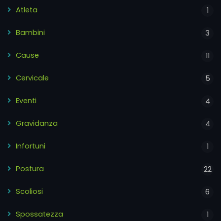
Atleta
1
Bambini
3
Cause
11
Cervicale
5
Eventi
4
Gravidanza
4
Infortuni
1
Postura
22
Scoliosi
6
Spossatezza
1