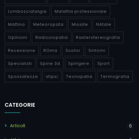
Lombosciatalgia
Malattia professionale
Mattino
Meteoropata
Miosite
NAtale
Opinioni
Radicolopatia
Rasterstereografia
Recensione
ROma
Scolisi
Sintomi
Specialisti
Spine 3d
Spingere
Sport
Spossatezza
stipsi
Tecnopatia
Termografia
CATEGORIE
Articoli
6