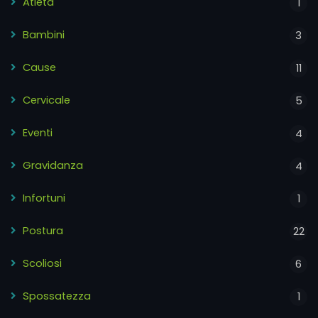
Atleta
1
Bambini
3
Cause
11
Cervicale
5
Eventi
4
Gravidanza
4
Infortuni
1
Postura
22
Scoliosi
6
Spossatezza
1