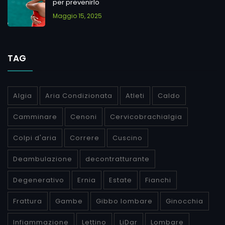
per prevenirlo
Maggio 15, 2025
TAG
Algia
Aria Condizionata
Atleti
Caldo
Camminare
Cenoni
Cervicobrachialgia
Colpi d'aria
Correre
Cuscino
Deambulazione
decontratturante
Degenerativo
Ernia
Estate
Fianchi
Frattura
Gambe
Gibbo lombare
Ginocchia
Infiammazione
Lettino
LiDar
Lombare