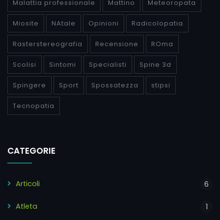
Malattia professionale
Mattino
Meteoropata
Miosite
NAtale
Opinioni
Radicolopatia
Rasterstereografia
Recensione
ROma
Scolisi
Sintomi
Specialisti
Spine 3d
Spingere
Sport
Spossatezza
stipsi
Tecnopatia
CATEGORIE
Articoli
6
Atleta
1