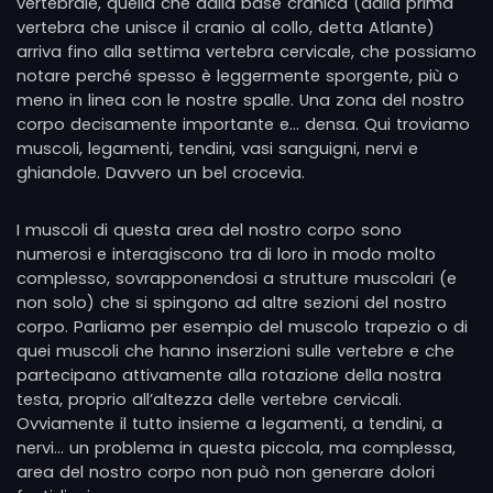
vertebrale, quella che dalla base cranica (dalla prima
vertebra che unisce il cranio al collo, detta Atlante)
arriva fino alla settima vertebra cervicale, che possiamo
notare perché spesso è leggermente sporgente, più o
meno in linea con le nostre spalle. Una zona del nostro
corpo decisamente importante e… densa. Qui troviamo
muscoli, legamenti, tendini, vasi sanguigni, nervi e
ghiandole. Davvero un bel crocevia.
I muscoli di questa area del nostro corpo sono
numerosi e interagiscono tra di loro in modo molto
complesso, sovrapponendosi a strutture muscolari (e
non solo) che si spingono ad altre sezioni del nostro
corpo. Parliamo per esempio del muscolo trapezio o di
quei muscoli che hanno inserzioni sulle vertebre e che
partecipano attivamente alla rotazione della nostra
testa, proprio all’altezza delle vertebre cervicali.
Ovviamente il tutto insieme a legamenti, a tendini, a
nervi… un problema in questa piccola, ma complessa,
area del nostro corpo non può non generare dolori