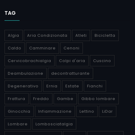
TAG
Algia
Aria Condizionata
Atleti
Bicicletta
Caldo
Camminare
Cenoni
Cervicobrachialgia
Colpi d'aria
Cuscino
Deambulazione
decontratturante
Degenerativo
Ernia
Estate
Fianchi
Frattura
Freddo
Gambe
Gibbo lombare
Ginocchia
Infiammazione
Lettino
LiDar
Lombare
Lombosciatalgia